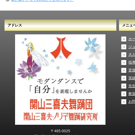
アドレス
メニュ
ホ
ジ
大
指
受
実
先
教
お
〒465-0025