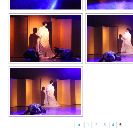
◄
1
2
3
4
5