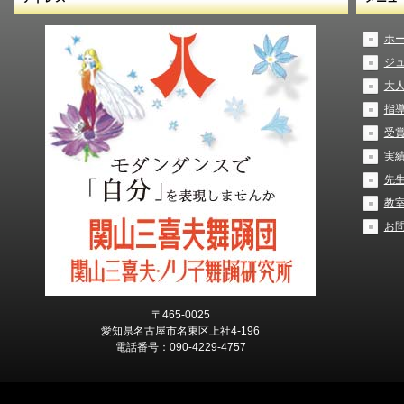
ホ
ジ
大
指
受
実
先
教
お
〒465-0025
愛知県名古屋市名東区上社4-196
電話番号：090-4229-4757